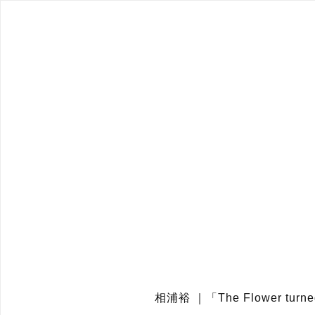
相浦裕 ｜「The Flower turn