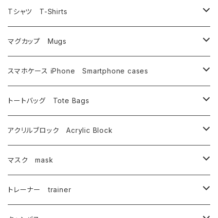
うさぎ
相浦 裕
Tシャツ T-Shirts
鳥
いけのよしこ
フルグラフィック昇華転写
マグカップ Mugs
相浦裕
イルカ・金魚
坂野 真子
インクジェットプリント
相浦 裕
スマホケース iPhone Smartphone cases
唄西繭子
相浦 裕
その他
タムチンキ王国
蟹江隆広
相浦 裕
トートバッグ Tote Bags
内野僚子
唄西繭子
武藤満美子
谷口由佳
唄西繭子
相浦 裕
アクリルブロック Acrylic Block
大崎園望
蟹江隆広
とやまきこ
唄西繭子
蟹江隆広
マスク mask
オーモリシンジ
坂野 真子
細川倫子
武藤満美子
唄西繭子
相浦 裕
トレーナー trainer
おぺらっぷる
御凰寺恭光