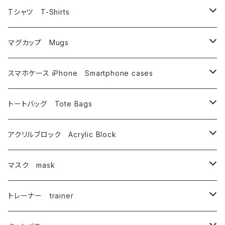
うさぎ
相浦 裕
Tシャツ T-Shirts
鳥
いけのよしこ
フルグラフィック昇華転写
マグカップ Mugs
相浦裕
イルカ・金魚
坂野 真子
インクジェットプリント
相浦 裕
スマホケース iPhone Smartphone cases
唄西繭子
相浦 裕
その他
タムチンキ王国
蟹江隆広
相浦 裕
トートバッグ Tote Bags
内野僚子
唄西繭子
武藤満美子
谷口由佳
唄西繭子
相浦 裕
アクリルブロック Acrylic Block
大崎園望
蟹江隆広
とやまきこ
唄西繭子
蟹江隆広
マスク mask
オーモリシンジ
坂野 真子
細川倫子
武藤満美子
唄西繭子
相浦 裕
トレーナー trainer
おぺらっぷる
御凰寺恭光