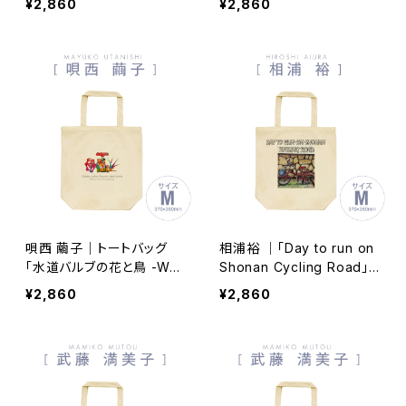
¥2,860
¥2,860
唄西 繭子｜トートバッグ
相浦裕 ｜「Day to run on
「水道バルブの花と鳥 -Wat
Shonan Cycling Road」ト
er valve flowers and bir
ートバッグ tb171106-00
¥2,860
¥2,860
ds-」tb190909-001
7