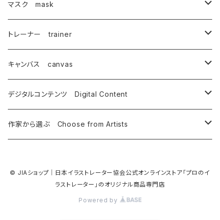
とやまきこ
唄西繭子
蟹江隆広
マスク mask
オーモリシンジ
坂野 真子
細川倫子
武藤満美子
唄西繭子
相浦 裕
トレーナー trainer
おぺらっぷる
御凰寺恭光
御凰寺恭光
相浦 裕
キャンバス canvas
蟹江隆広
mitaka
細川 倫子
蟹江隆広
デジタルコンテンツ Digital Content
上月伸仁
YUMIKO
蟹江隆広
作家から選ぶ Choose from Artists
タムチンキ王国
相浦 裕
中山けーしょー
© JIAショップ｜日本イラストレーター協会公式オンラインストア「プロのイ
いけのよしこ
ラストレーター」のオリジナル商品専門店
マミコ
Powered by
唄西繭子