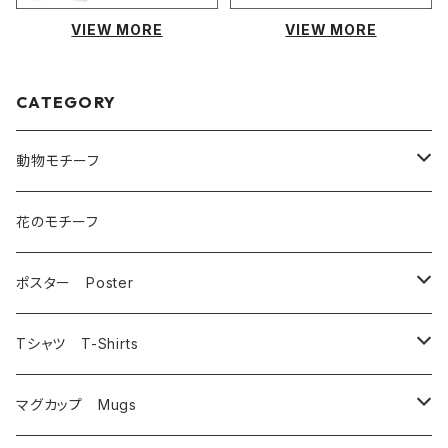
VIEW MORE
VIEW MORE
CATEGORY
動物モチーフ
猫
花のモチーフ
犬
ポスター Poster
うさぎ
相浦 裕
Tシャツ T-Shirts
鳥
いけのよしこ
フルグラフィック昇華転写
マグカップ Mugs