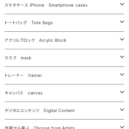
相浦裕
イルカ・金魚
坂野 真子
インクジェットプリント
相浦 裕
スマホケース iPhone Smartphone cases
唄西繭子
相浦 裕
その他
タムチンキ王国
蟹江隆広
相浦 裕
トートバッグ Tote Bags
内野僚子
唄西繭子
武藤満美子
谷口由佳
唄西繭子
相浦 裕
アクリルブロック Acrylic Block
大崎園望
蟹江隆広
とやまきこ
唄西繭子
蟹江隆広
マスク mask
オーモリシンジ
坂野 真子
細川倫子
武藤満美子
唄西繭子
相浦 裕
トレーナー trainer
おぺらっぷる
御凰寺恭光
御凰寺恭光
相浦 裕
キャンバス canvas
蟹江隆広
mitaka
細川 倫子
蟹江隆広
デジタルコンテンツ Digital Content
上月伸仁
YUMIKO
蟹江隆広
作家から選ぶ Choose from Artists