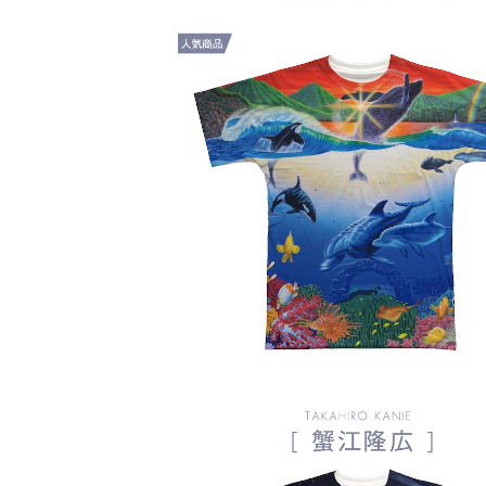
蟹江隆広｜フルグラフィックTシャツ F
00001_003
¥5,940