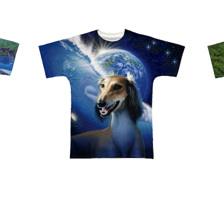
T-0
蟹江隆広｜フルグラフィックTシャツ FT-0
蟹江
00001_007
¥5,940