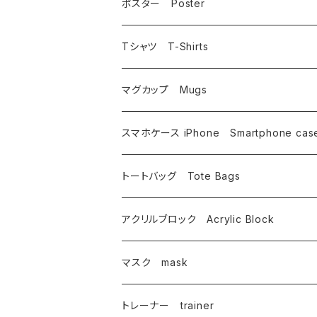
犬
ポスター Poster
うさぎ
相浦 裕
Tシャツ T-Shirts
鳥
いけのよしこ
フルグラフィック昇華転写
マグカップ Mugs
相浦裕
イルカ・金魚
坂野 真子
インクジェットプリント
相浦 裕
スマホケース iPhone Smartphone cas
唄西繭子
相浦 裕
その他
タムチンキ王国
蟹江隆広
相浦 裕
トートバッグ Tote Bags
内野僚子
唄西繭子
武藤満美子
谷口由佳
唄西繭子
相浦 裕
アクリルブロック Acrylic Block
大崎園望
蟹江隆広
とやまきこ
唄西繭子
蟹江隆広
マスク mask
オーモリシンジ
坂野 真子
細川倫子
武藤満美子
唄西繭子
相浦 裕
トレーナー trainer