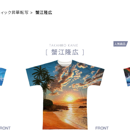
フィック昇華転写
蟹江隆広
T-0
蟹江隆広｜フルグラフィックTシャツ FT-0
蟹江
00001_001
¥5,940