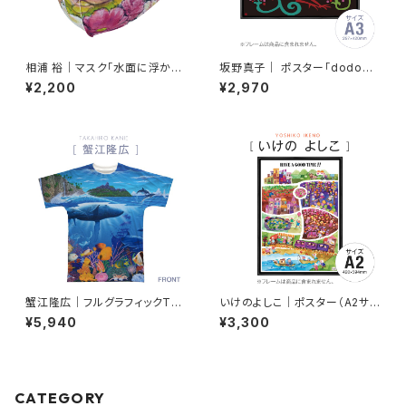
相浦 裕｜マスク「水面に浮かぶ
坂野真子｜ ポスター「dodo不
花」MS-171106_03
死鳥」（A3サイズ） ps-14072
¥2,200
¥2,970
2-001
蟹江隆広｜フルグラフィックTシ
いけのよしこ｜ポスター（A2サイ
ャツ FT-000001_004
ズ） ps-060912-002
¥5,940
¥3,300
CATEGORY