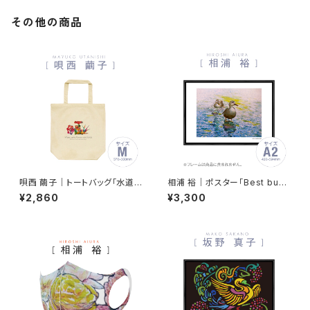
その他の商品
唄西 繭子｜トートバッグ「水道バ
相浦 裕｜ポスター「Best bud
ルブの花と鳥 -Water valve fl
dies」（A2サイズ） ps-17110
¥2,860
¥3,300
owers and birds-」tb19090
6-002
9-001