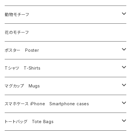
動物モチーフ
猫
花のモチーフ
犬
ポスター Poster
うさぎ
相浦 裕
Tシャツ T-Shirts
鳥
いけのよしこ
フルグラフィック昇華転写
マグカップ Mugs
相浦裕
イルカ・金魚
坂野 真子
インクジェットプリント
相浦 裕
スマホケース iPhone Smartphone cases
唄西繭子
相浦 裕
その他
タムチンキ王国
蟹江隆広
相浦 裕
トートバッグ Tote Bags