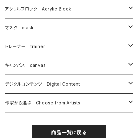
内野僚子
唄西繭子
武藤満美子
谷口由佳
唄西繭子
相浦 裕
アクリルブロック Acrylic Block
大崎園望
蟹江隆広
とやまきこ
唄西繭子
蟹江隆広
マスク mask
オーモリシンジ
坂野 真子
細川倫子
武藤満美子
唄西繭子
相浦 裕
トレーナー trainer
おぺらっぷる
御凰寺恭光
御凰寺恭光
相浦 裕
キャンバス canvas
蟹江隆広
mitaka
細川 倫子
蟹江隆広
デジタルコンテンツ Digital Content
上月伸仁
YUMIKO
蟹江隆広
作家から選ぶ Choose from Artists
タムチンキ王国
相浦 裕
中山けーしょー
商品一覧に戻る